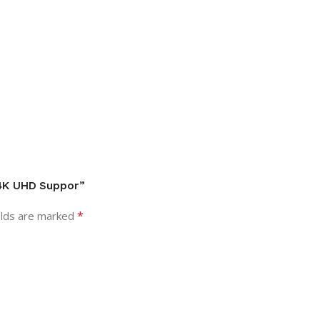
r 4K UHD Suppor”
*
elds are marked