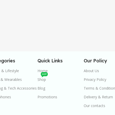
egories
Quick Links
Our Policy
& Lifestyle
Home
About Us
HOT
 & Wearables
Shop
Privacy Policy
g & Tech Accessories
Blog
Terms & Conditio
phones
Promotions
Delivery & Return
Our contacts