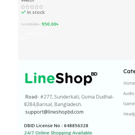
In stock
950.00
৳
1,120.00
৳
Add To Cart
Cat
Home 
Audio
Road-
#277, Sunderkati, Goma Dudhal-
Gamin
8284,Barisal, Bangladesh.
support@lineshopbd.com
Head
DBID License No : 648856328
24/7 Online Shopping Available