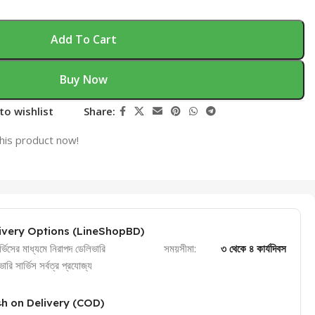
Add To Cart
Buy Now
to wishlist
Share:
his product now!
ivery Options (LineShopBD)
র্ভিসের মাধ্যমে নিরাপদ ডেলিভারি
সময়সীমা:
৩ থেকে ৪ কার্যদিবস
রি সার্ভিস সর্বত্র প্রযোজ্য
h on Delivery (COD)