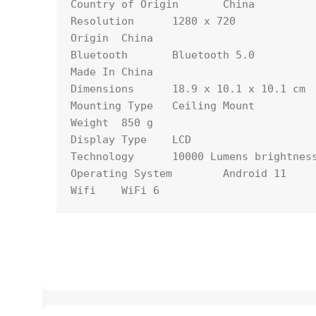
Country of Origin	China

Resolution	1280 x 720

Origin	China

Bluetooth	Bluetooth 5.0

Made In	China

Dimensions	18.9 x 10.1 x 10.1 cm

Mounting Type	Ceiling Mount

Weight	850 g

Display Type	LCD

Technology	10000 Lumens brightness

Operating System	Android 11

Wifi	WiFi 6