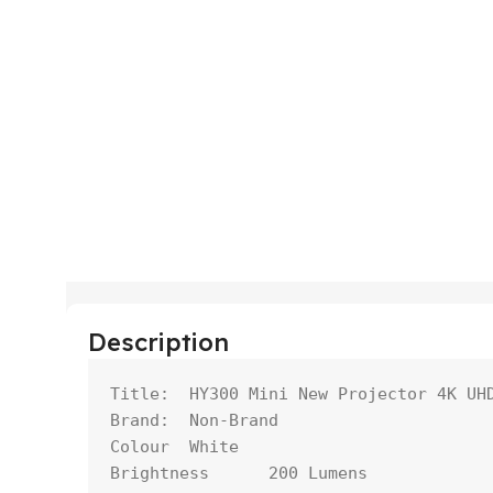
Description
Title:	HY300 Mini New Projector 4K UHD Support

Brand:	Non-Brand

Colour	White

Brightness	200 Lumens
