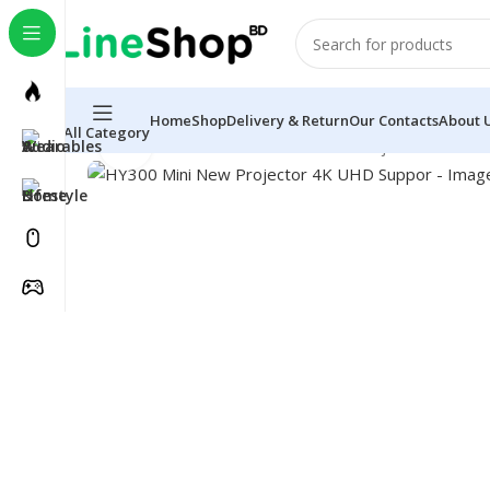
Home
Shop
Delivery & Return
Our Contacts
About 
All Category
Click to enlarge
Home
Electronics
HY300 Mini New Projector 4K UH