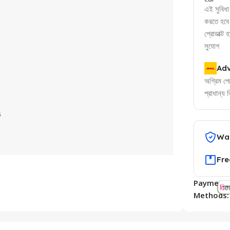
এই সুবিধা 
করতে হবে
প্রোডাক্ট 
সুযোগ
Adv
অগ্রিম পেম
প্রাধান্য
War
Fre
Payment
Methods: